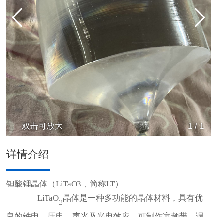
双击可放大
1
/
1
详情介绍
钽酸锂晶体（
LiTaO3，简称LT
）
LiTaO
晶体是一种多功能的晶体材料，具有优
3
良的铁电、压电、声光及光电效应，可制作宽频带、调