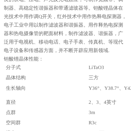
制器、高稳定性谐振器和带通滤玻器等
。钽酸锂晶体在
光技术中用作调
Q开关，红外技术中用作热释电探测器，
电子工业中用以制作滤波器和谐振器。用作释热电探测
器和热电摄像管的靶面材料，制作滤波器、谐振器，广
泛用于电视机、移动电话、电子手表、传真机、等现代
电子设备和传感器方面，并不断开辟应用新领域.
钽酸锂晶体性能：
分子式
LiTaO3
晶体结构
三方
生长轴向
Y36°、Y38.7°、Y
直径
2
、
3
、
4
英寸
点群
3m
空间群
R3c