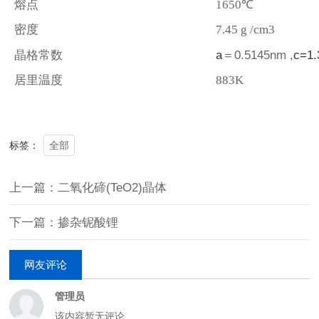
熔点
1650
℃
密度
7.45 g /cm3
晶格常数
a
＝
0.5145nm
,
c=1
居里温度
883K
全部
标签：
上一篇：二氧化碲(TeO2)晶体
下一篇：掺杂铌酸锂
网友评论
管理员
该内容暂无评论